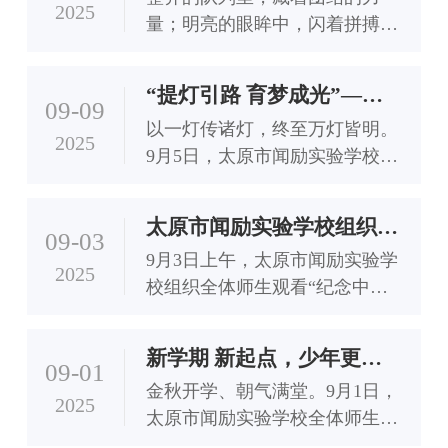
2025
绿荫操场，隆重举行 “强国有我，争当新时代
量；明亮的眼眸中，闪着拼搏的
好少年” 少先队建队日庆祝大会暨新一届大队
光芒。9月27日-30日，太原市闻
委就职仪式。
励实验学校隆重举行2025秋季运
“提灯引路 育梦成光”——闻励实验学校隆重举行第41个教师节欢庆活动暨优秀教师表彰大会
动会，全校师生共赴盛会。本届
09-09
以一灯传诸灯，终至万灯皆明。
运动会初中部、小学部分别举
2025
9月5日，太原市闻励实验学校全
行，共设置了田赛、径赛、球
体教职工欢聚一堂，隆重举
类、棋类、健身操、趣味项目等
行“以教育家精神铸魂强师，谱
六大类20余项比赛，两千余名运
太原市闻励实验学校组织全体师生观看“纪念中国人民抗日战争暨世界反法西斯战争胜利80周年阅兵式”
写教育强国建设华章”第41个教
09-03
动员参与角逐。旨在弘扬体育精
9月3日上午，太原市闻励实验学
师节欢庆活动暨2024-2025学年
神，促进学生身心健康发展，追
2025
校组织全体师生观看“纪念中国
度优秀教师表彰大会。
求卓越、挑战自我。
人民抗日战争暨世界反法西斯战
争胜利80周年阅兵仪式”。
新学期 新起点，少年更向前——太原市闻励实验学校（小学部）隆重举行2025秋季开学典礼暨“开学第一课”教育活动
09-01
金秋开学、朝气满堂。9月1日，
2025
太原市闻励实验学校全体师生精
神饱满，齐聚校园，隆重举行了