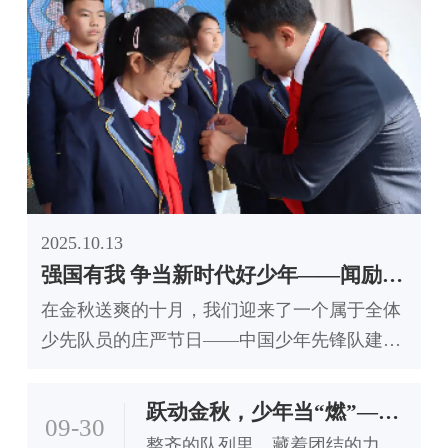
2025.10.13
强国有我 争当新时代好少年——闻励实验学校隆重举行2025少先队队委就职大会
在金秋送爽的十月，我们迎来了一个属于全体
少先队员的庄严节日——中国少年先锋队建队
日。 为庆祝这个光荣的日子，激励全体队员传
承红色基因，争做时代新人，10月13日上午，
跃动金秋，少年当“燃”——太原市闻励实验学校2025秋季运动会，全程高燃
09-30
太原市闻励实验学校（小学部）全体师生齐聚
整齐的队列里，藏着团结的力